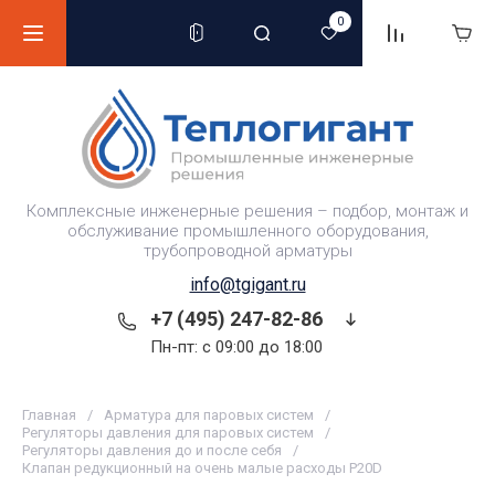
0
Комплексные инженерные решения – подбор, монтаж и
обслуживание промышленного оборудования,
трубопроводной арматуры
info@tgigant.ru
+7 (495) 247-82-86
Пн-пт: c 09:00 до 18:00
Главная
/
Арматура для паровых систем
/
Регуляторы давления для паровых систем
/
Регуляторы давления до и после себя
/
Клапан редукционный на очень малые расходы P20D